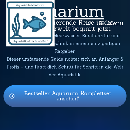
Aquarium
Deine faszinierende Reise in die
Menü
Unterwasserwelt beginnt jetzt
Erlebe Süßwasser, Meerwasser, Korallenriffe und
moderne Aquarientechnik in einem einzigartigen
Ratgeber.
Dieser umfassende Guide richtet sich an Anfänger &
Profis – und führt dich Schritt für Schritt in die Welt
der Aquaristik.
Bestseller-Aquarium-Komplettset
ansehen*