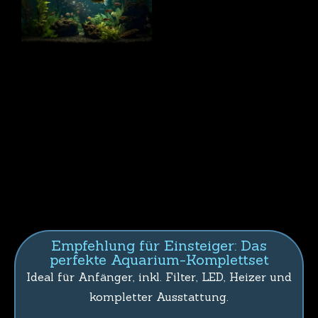
Empfehlung für Einsteiger: Das
perfekte Aquarium-Komplettset
Ideal für Anfänger, inkl. Filter, LED, Heizer und
kompletter Ausstattung.